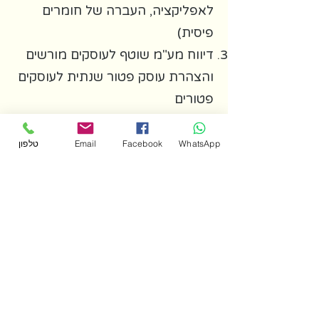
לאפליקציה, העברה של חומרים
פיסית)
דיווח מע"מ שוטף לעוסקים מורשים
והצהרת עוסק פטור שנתית לעוסקים
פטורים
דיווח מקדמות וניכויים למס הכנסה
בדיקת גובה המקדמות למס הכנסה
WhatsApp
Facebook
Email
טלפון
ולביטוח לאומי אל מול צפי שנתי על
מנת להימנע מ"הפתעות" לאחר
הגשת הדוח השנתי ועל מנת לוודא
כיסוי ביטוחי הולם בביטוח לאומי
דשבורד בו תוכלו לראות מכל מקום
ובכל זמן את הכנסותיכם
והוצאותיכם העסקיות